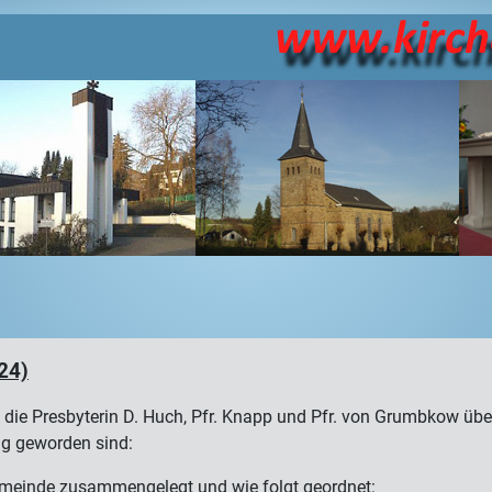
24)
Presbyterin D. Huch, Pfr. Knapp und Pfr. von Grumbkow über di
g geworden sind:
emeinde zusammengelegt und wie folgt geordnet: