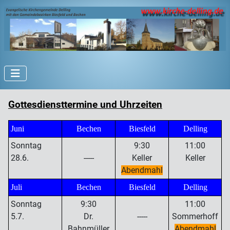
Gottesdiensttermine und Uhrzeiten
Juni
Bechen
Biesfeld
Delling
Sonntag
9:30
11:00
28.6.
-----
Keller
Keller
Abendmahl
Juli
Bechen
Biesfeld
Delling
Sonntag
9:30
11:00
5.7.
Dr.
-----
Sommerhoff
Bahnmüller
Abendmahl