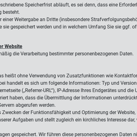
eschriebene Speicherfrist abläuft, es sei denn, dass eine Erford
g besteht.
r einer Weitergabe an Dritte (insbesondere Strafverfolgungsbehö
 sie gespeichert werden und in welchem Umfang Sie sie ggf. o
er Website
elmäßig die Verarbeitung bestimmter personenbezogenen Daten.
das heißt ohne Verwendung von Zusatzfunktionen wie Kontaktfor
i handelt es sich um folgende Informationen: Typ und Version 
rnetseite („Referrer-URL“), IP-Adresse Ihres Endgerätes und die
riert haben, dass die Übermittlung der Informationen unterdrückt
 Servern abgerufen werden.
 Zwecken der Funktionsfähigkeit und Optimierung der Website, 
serer Aufgaben und stellt zugleich ein kirchliches Interesse da
agen gespeichert. Wir führen diese personenbezogenen Daten n